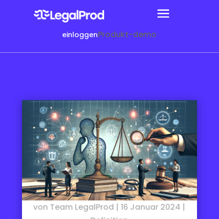
Produkt-demo
einloggen
von
Team LegalProd
|
16 Januar 2024
|