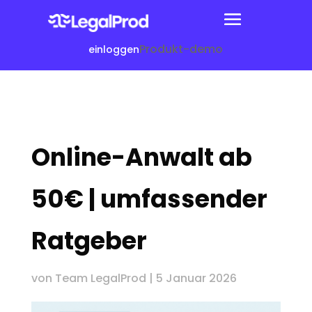
Produkt-demo
einloggen
Online-Anwalt ab
50€ | umfassender
Ratgeber
von
Team LegalProd
|
5 Januar 2026