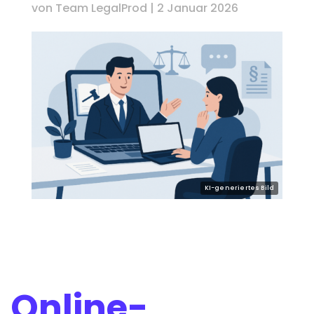
von
Team LegalProd
|
2 Januar 2026
Online-