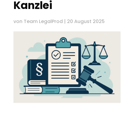
Kanzlei
von
Team LegalProd
|
20 August 2025