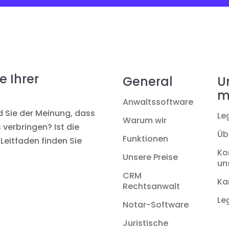
e Ihrer
General
U
m
Anwaltssoftware
nd Sie der Meinung, dass
Le
Warum wir
 verbringen? Ist die
Üb
Funktionen
Leitfaden finden Sie
Ko
Unsere Preise
un
CRM
Ka
Rechtsanwalt
Le
Notar-Software
Juristische