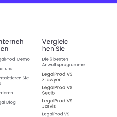
nterneh
Vergleic
en
hen Sie
galProd-Demo
Die 6 besten
Anwaltsprogramme
er uns
LegalProd VS
ntaktieren Sie
zLawyer
s
LegalProd VS
Secib
rrieren
LegalProd VS
gal Blog
Jarvis
LegalProd VS