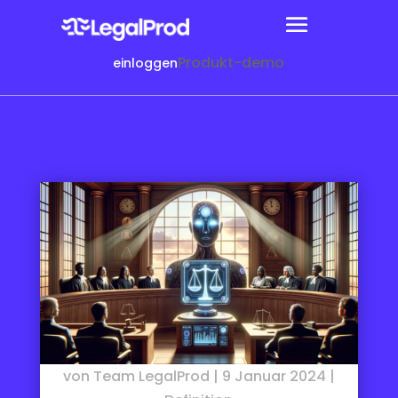
Produkt-demo
einloggen
von
Team LegalProd
|
9 Januar 2024
|