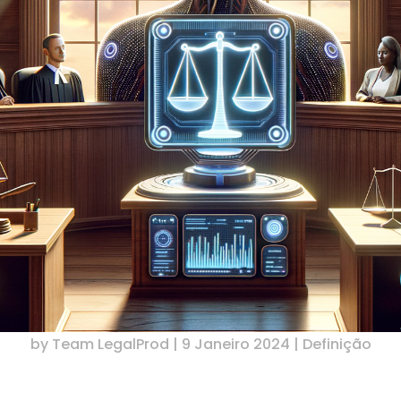
by
Team LegalProd
|
9 Janeiro 2024
|
Definição