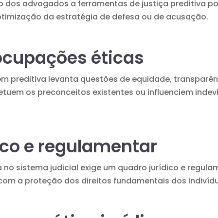
so dos
advogados
a ferramentas de
justiça preditiva
po
timização da estratégia de defesa ou de acusação.
ocupações éticas
 preditiva levanta questões de equidade, transparênc
etuem os preconceitos existentes ou influenciem indev
ico e regulamentar
va no sistema judicial exige um quadro jurídico e regu
com a proteção dos direitos fundamentais dos indivíd