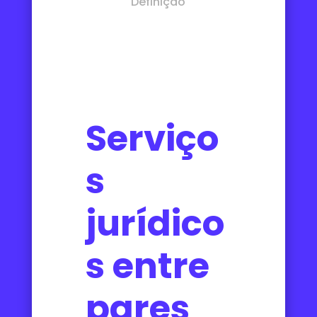
Definição
Serviço
s
jurídico
s entre
pares