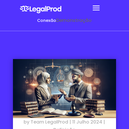
Demonstração
Conexão
by
Team LegalProd
|
11 Julho 2024
|