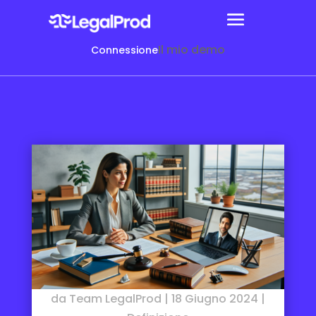
Il mio demo
Connessione
da
Team LegalProd
|
18 Giugno 2024
|