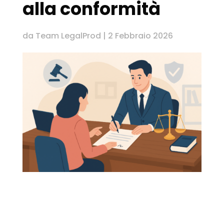
alla conformità
da
Team LegalProd
|
2 Febbraio 2026