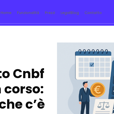
Home
Funzionalità
Prezzi
LegalBlog
Contatto
to Cnbf
n corso:
 che c’è