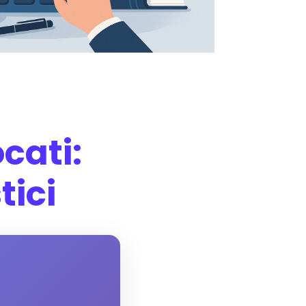
cati:
tici