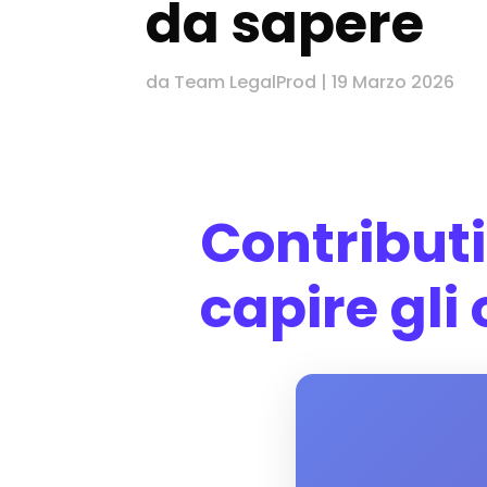
da sapere
da
Team LegalProd
|
19 Marzo 2026
Contributi
capire gli