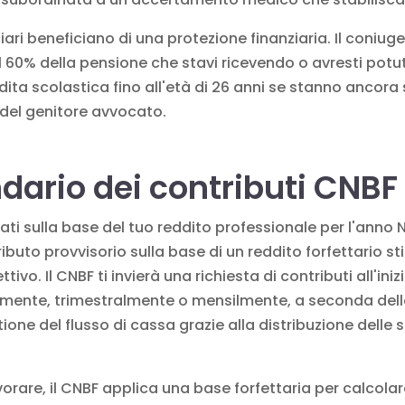
ciari beneficiano di una protezione finanziaria. Il coniu
l 60% della pensione che stavi ricevendo o avresti potuto 
dita scolastica fino all'età di 26 anni se stanno ancora
 del genitore avvocato.
ndario dei contributi CNBF
ti sulla base del tuo reddito professionale per l'anno N-
ributo provvisorio sulla base di un reddito forfettario 
ivo. Il CNBF ti invierà una richiesta di contributi all'iniz
ente, trimestralmente o mensilmente, a seconda delle
tione del flusso di cassa grazie alla distribuzione delle
s
vorare, il CNBF applica una base forfettaria per calcolare