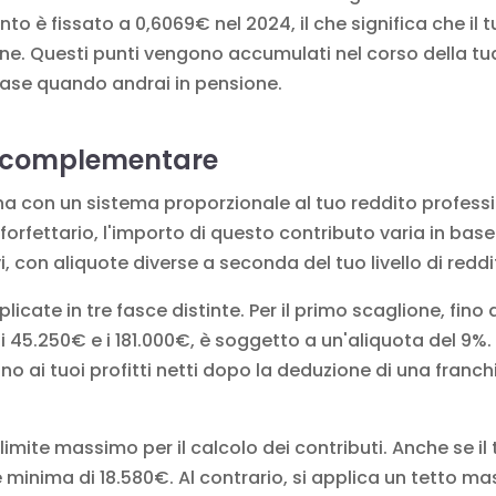
nto è fissato a 0,6069€ nel 2024, il che significa che il 
ne. Questi punti vengono accumulati nel corso della tu
 base quando andrai in pensione.
e complementare
 con un sistema proporzionale al tuo reddito professio
rfettario, l'importo di questo contributo varia in base a
i, con aliquote diverse a seconda del tuo livello di reddi
icate in tre fasce distinte. Per il primo scaglione, fino 
i 45.250€ e i 181.000€, è soggetto a un'aliquota del 9%. O
no ai tuoi profitti netti dopo la deduzione di una franc
mite massimo per il calcolo dei contributi. Anche se il tu
 minima di 18.580€. Al contrario, si applica un tetto mas