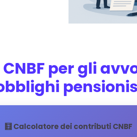
 CNBF per gli avvo
 obblighi pensionis
🧮 Calcolatore dei contributi CNBF