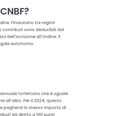
l CNBF?
Ordine. Finanziano tre regimi
ti contributi sono
deducibili
dal
 dell'iscrizione all'Ordine. Il
 legale autonomo.
o annuale forfettario che è uguale
ne all'albo. Per il 2024, questo
he pagherai lo stesso importo di
buti dà diritto a 100 punti