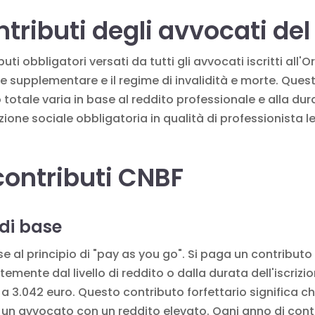
ntributi degli avvocati de
uti obbligatori versati da tutti gli avvocati iscritti all'
gime supplementare e il regime di invalidità e morte. Ques
totale varia in base al reddito professionale e alla durata
zione sociale obbligatoria in qualità di professionista
i contributi CNBF
 di base
se al principio di "pay as you go". Si paga un contribut
temente dal livello di reddito o dalla durata dell'iscrizio
 3.042 euro. Questo contributo forfettario significa c
 un avvocato con un reddito elevato. Ogni anno di contri