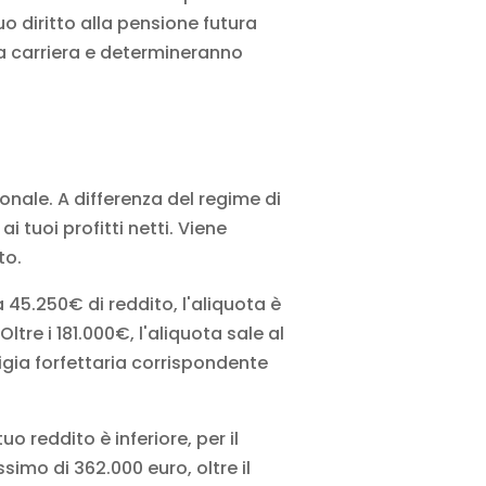
tuo diritto alla pensione futura
a carriera e determineranno
nale. A differenza del regime di
i tuoi profitti netti. Viene
to.
a 45.250€ di reddito, l'aliquota è
ltre i 181.000€, l'aliquota sale al
higia forfettaria corrispondente
o reddito è inferiore, per il
simo di 362.000 euro, oltre il