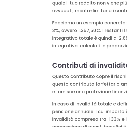
quale il tuo reddito non viene p
avvocati, mentre limitano i contrib
Facciamo un esempio concreto: u
3%, ovvero 1.357,50€. I restanti
integrativo totale è quindi di 2
integrativa, calcolati in proporzi
Contributi di invalidi
Questo contributo copre il rischio
questo contributo forfettario a
e fornisce una protezione finanzi
In caso di invalidità totale e def
pensione annuale il cui importo è
invalidità compreso tra il 33% e 
concessione di questi benefici è