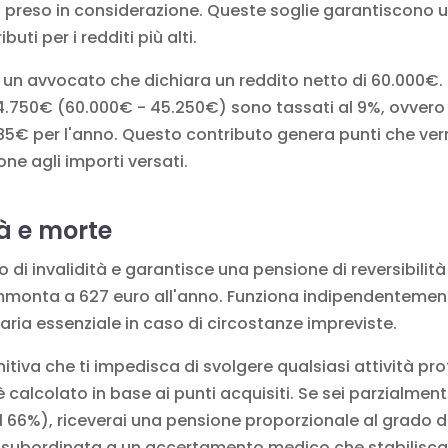
iù preso in considerazione. Queste soglie garantiscono u
uti per i redditi più alti.
n avvocato che dichiara un reddito netto di 60.000€. I
 14.750€ (60.000€ - 45.250€) sono tassati al 9%, ovvero 
.685€ per l'anno. Questo contributo genera punti che ve
one agli importi versati.
tà e morte
 di invalidità e garantisce una pensione di reversibilità a
mmonta a 627 euro all'anno. Funziona indipendentement
aria essenziale in caso di circostanze impreviste.
initiva che ti impedisca di svolgere qualsiasi attività pr
 calcolato in base ai punti acquisiti. Se sei parzialmen
il 66%), riceverai una pensione proporzionale al grado di
 subordinata a un accertamento medico che stabilisca il