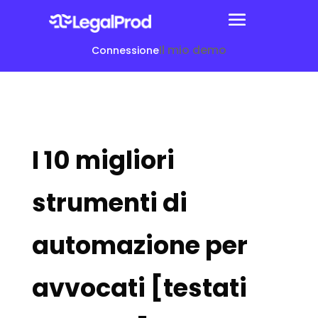
Il mio demo
Connessione
I 10 migliori
strumenti di
automazione per
avvocati [testati