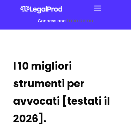
Il mio demo
Connessione
I 10 migliori
strumenti per
avvocati [testati il
2026].