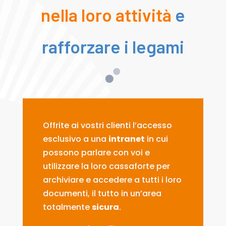
nella loro attività
e
rafforzare i legami
Offrite ai vostri clienti l’accesso
esclusivo a una
intranet
in cui
possono parlare con voi e
utilizzare la loro cassaforte per
archiviare e accedere a tutti i loro
documenti, il tutto in un’area
totalmente
sicura
.