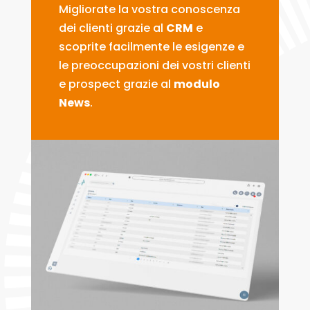
Migliorate la vostra conoscenza
dei clienti grazie al
CRM
e
scoprite facilmente le esigenze e
le preoccupazioni dei vostri clienti
e prospect grazie al
modulo
News
.