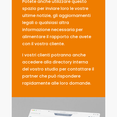
Potete anche utilizzare questo
spazio per inviare loro le vostre
ultime notizie, gli aggiornamenti
legali o qualsiasi altra
informazione necessaria per
alimentare il rapporto che avete
con il vostro cliente.
I vostri clienti potranno anche
accedere alla directory interna
del vostro studio per contattare il
partner che può rispondere
rapidamente alle loro domande.