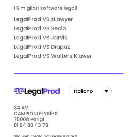
I 6 migliori software legali
LegalProd VS zLawyer
LegalProd VS Secib
LegalProd VS Jarvis
LegalProd VS Diapaz
LegalProd VS Wolters Kluwer
Italiano
34 AV
CAMPIONI ÉLYSÉES
75008 Parigi
01 84 80 43 79
Sito web creato da createur2site.fr