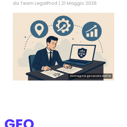
da
Team LegalProd
|
21 Maggio 2026
GEO