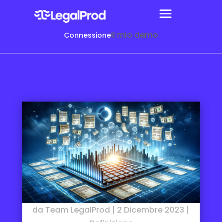
Il mio demo
Connessione
da
Team LegalProd
|
2 Dicembre 2023
|