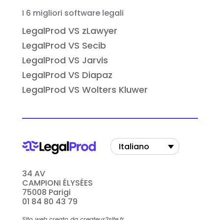
I 6 migliori software legali
LegalProd VS zLawyer
LegalProd VS Secib
LegalProd VS Jarvis
LegalProd VS Diapaz
LegalProd VS Wolters Kluwer
Italiano
34 AV
CAMPIONI ÉLYSÉES
75008 Parigi
01 84 80 43 79
Sito web creato da createur2site.fr