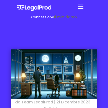
Il mio demo
Connessione
da
Team LegalProd
|
21 Dicembre 2023
|