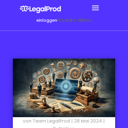
Produkt-demo
einloggen
von
Team LegalProd
|
28 Mai 2024
|