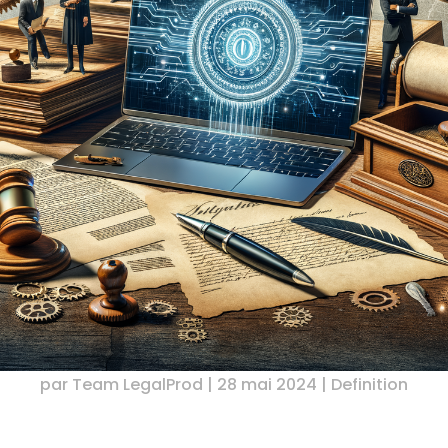
par
Team LegalProd
|
28 mai 2024
|
Definition