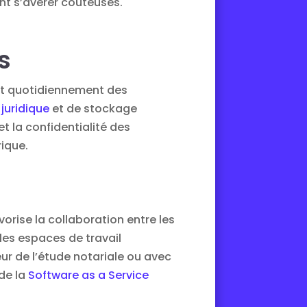
ent s’avérer coûteuses.
s
ent quotidiennement des
juridique
et de stockage
et la confidentialité des
rique.
orise la collaboration entre les
les espaces de travail
eur de l’étude notariale ou avec
 de la
Software as a Service