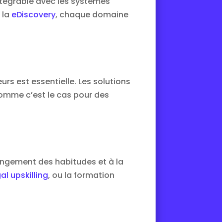
 intégrable avec les systèmes
 la
eDiscovery
, chaque domaine
urs est essentielle. Les solutions
omme c’est le cas pour des
hangement des habitudes et à la
al upskilling
, ou la formation