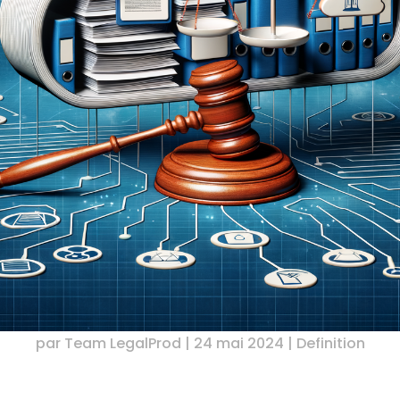
par
Team LegalProd
|
24 mai 2024
|
Definition