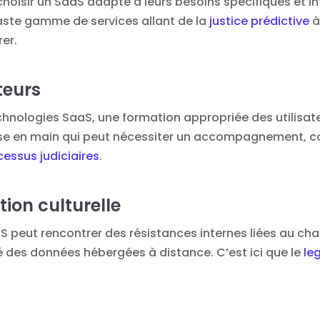
de choisir un SaaS adapté à leurs besoins spécifiques et
vaste gamme de services allant de la
justice prédictive
à
rer.
teurs
technologies SaaS, une formation appropriée des utilisate
ise en main qui peut nécessiter un accompagnement, c
essus judiciaires
.
ion culturelle
aS peut rencontrer des résistances internes liées au c
é des données hébergées à distance. C’est ici que le
leg