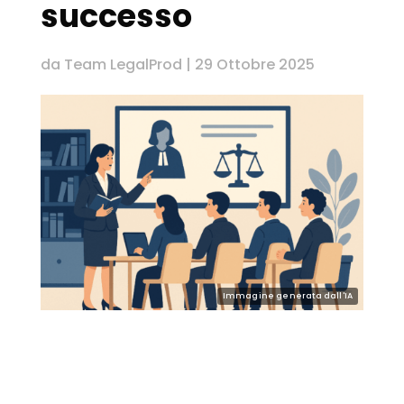
successo
da
Team LegalProd
|
29 Ottobre 2025