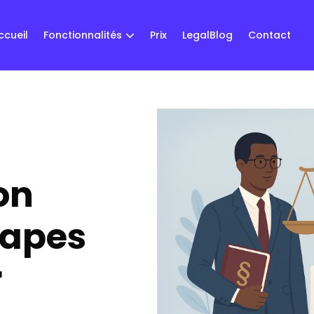
ccueil
Fonctionnalités
Prix
LegalBlog
Contact
on
tapes
r