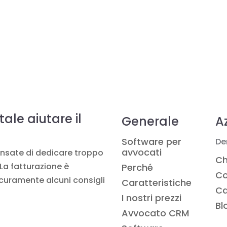
ale aiutare il
Generale
A
Software per
De
avvocati
ensate di dedicare troppo
Ch
La fatturazione è
Perché
Co
icuramente alcuni consigli
Caratteristiche
Ca
I nostri prezzi
Bl
Avvocato CRM