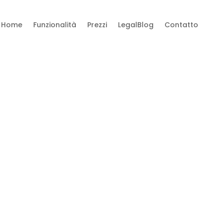
Home
Funzionalità
Prezzi
LegalBlog
Contatto
ftware di intelligenza
 avvocati