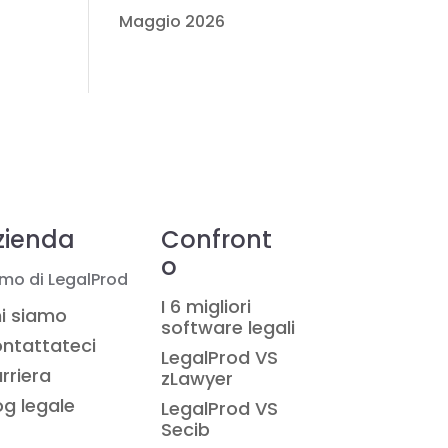
Maggio 2026
zienda
Confront
o
mo di LegalProd
I 6 migliori
i siamo
software legali
ntattateci
LegalProd VS
rriera
zLawyer
og legale
LegalProd VS
Secib