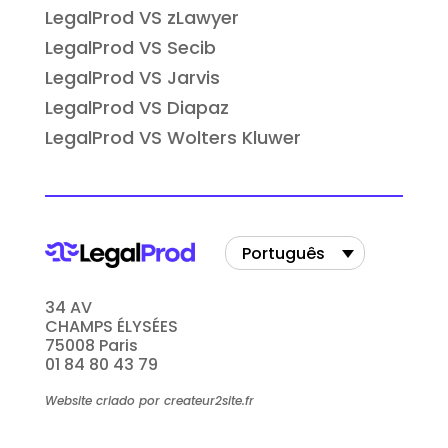
LegalProd VS zLawyer
LegalProd VS Secib
LegalProd VS Jarvis
LegalProd VS Diapaz
LegalProd VS Wolters Kluwer
Português
34 AV
CHAMPS ÉLYSÉES
75008 Paris
01 84 80 43 79
Website criado por createur2site.fr