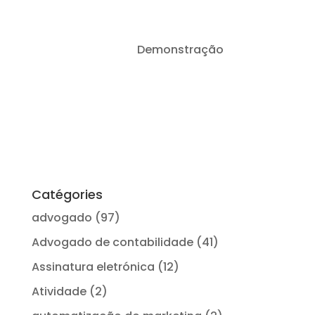
Os 8 melhores
Demonstração
Conexão
softwares de IA
para advogados
Catégories
advogado
(97)
Advogado de contabilidade
(41)
Assinatura eletrónica
(12)
Atividade
(2)