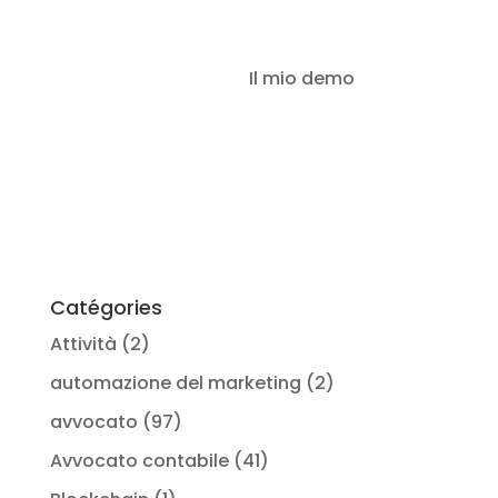
LegalProd IA vs
Il mio demo
Connessione
Lexis+
(protetto)
Catégories
Attività
(2)
automazione del marketing
(2)
avvocato
(97)
Avvocato contabile
(41)