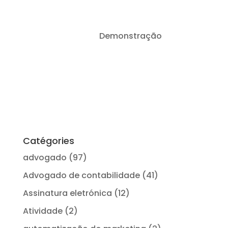
LegalProd IA vs
Demonstração
Conexão
Lexis+
(Protegido)
Catégories
advogado
(97)
Advogado de contabilidade
(41)
Assinatura eletrónica
(12)
Atividade
(2)