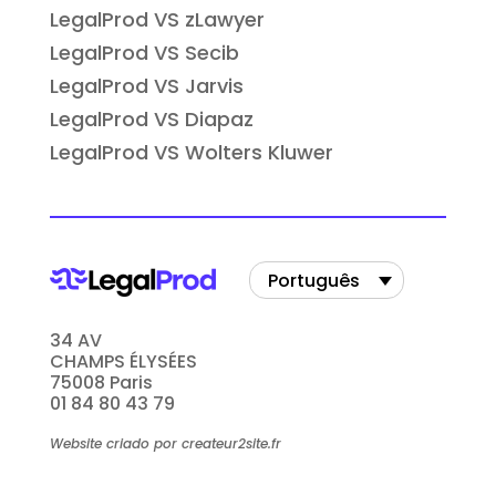
LegalProd VS zLawyer
LegalProd VS Secib
LegalProd VS Jarvis
LegalProd VS Diapaz
LegalProd VS Wolters Kluwer
Português
34 AV
CHAMPS ÉLYSÉES
75008 Paris
01 84 80 43 79
Website criado por createur2site.fr