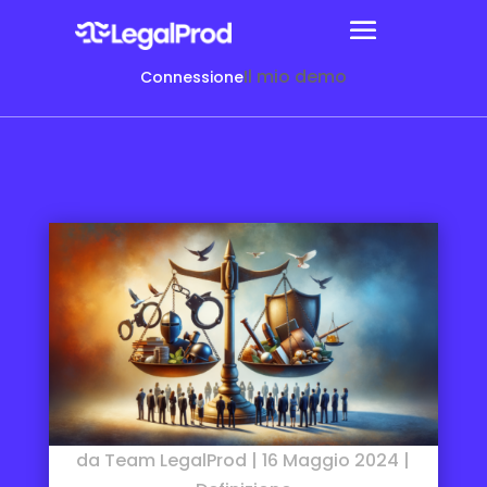
Il mio demo
Connessione
da
Team LegalProd
|
16 Maggio 2024
|