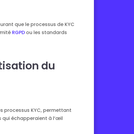
surant que le processus de KYC
rmité
RGPD
ou les standards
isation du
des processus KYC, permettant
qui échapperaient à l’œil