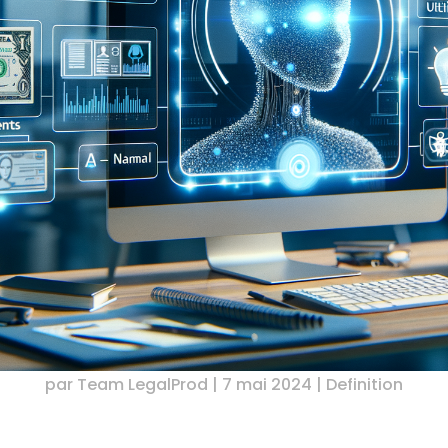
par
Team LegalProd
|
7 mai 2024
|
Definition