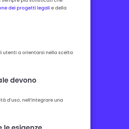
 sempre più sofisticati che
one dei progetti legali
e della
utenti a orientarsi nella scelta
gale devono
tà d’uso, nell’integrare una
e le esigenze