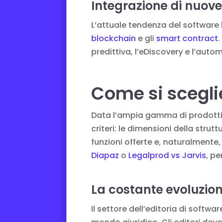
Integrazione di nuove
L’attuale tendenza del software 
blockchain
e gli
smart contract
predittiva, l’eDiscovery e l’auto
Come si sceglie
Data l’ampia gamma di prodotti p
criteri: le dimensioni della strutt
funzioni offerte e, naturalmente,
Diapaz
o
Legalprod vs Jarvis
, pe
La costante evoluzion
Il settore dell’editoria di softw