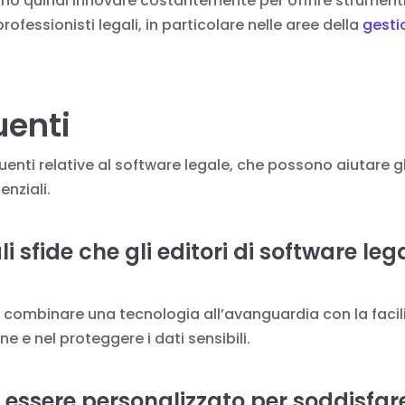
ono quindi innovare costantemente per offrire strumenti
ofessionisti legali, in particolare nelle aree della
gesti
enti
ti relative al software legale, che possono aiutare gli 
enziali.
li sfide che gli editori di software le
l combinare una tecnologia all’avanguardia con la facili
e e nel proteggere i dati sensibili.
ò essere personalizzato per soddisfar