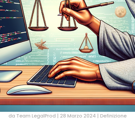
da
Team LegalProd
|
28 Marzo 2024
|
Definizione