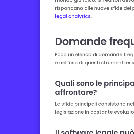
mondo giuridico. Gli editori dev
rispondano alle nuove sfide dei pr
legal analytics
.
Domande frequ
Ecco un elenco di domande frequen
e nell’uso di questi strumenti ess
Quali sono le principa
affrontare?
Le sfide principali consistono ne
legislazione in costante evoluzion
Il software legale pu