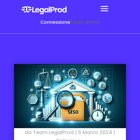
Il mio demo
Connessione
da
Team LegalProd
|
6 Marzo 2024
|