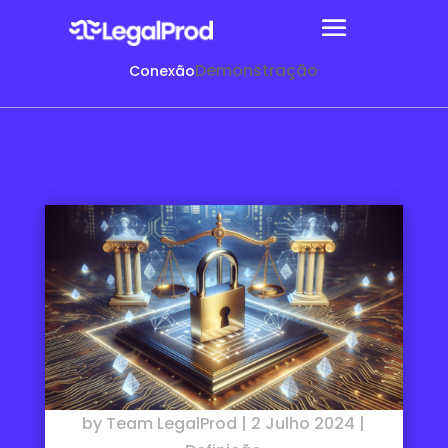
Demonstração
Conexão
by
Team LegalProd
|
2 Julho 2024
|