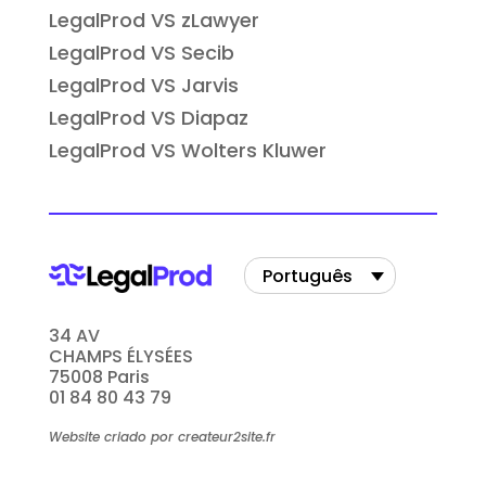
LegalProd VS zLawyer
LegalProd VS Secib
LegalProd VS Jarvis
LegalProd VS Diapaz
LegalProd VS Wolters Kluwer
Português
34 AV
CHAMPS ÉLYSÉES
75008 Paris
01 84 80 43 79
Website criado por createur2site.fr