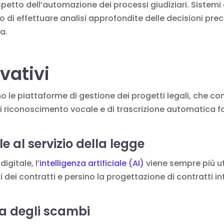
aspetto dell’automazione dei processi giudiziari. Sistem
di effettuare analisi approfondite delle decisioni prec
ia.
vativi
ono le piattaforme
di gestione dei progetti legali
, che co
di riconoscimento vocale e di trascrizione automatica fa
ale al servizio della legge
igitale, l’
intelligenza artificiale (AI)
viene sempre più ut
si dei contratti e persino la progettazione di
contratti in
za degli scambi