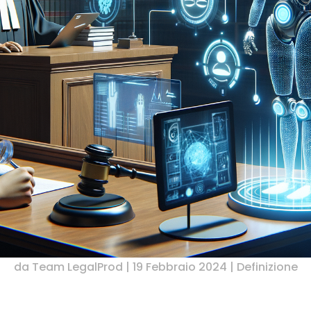
da
Team LegalProd
|
19 Febbraio 2024
|
Definizione