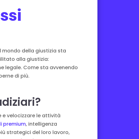
ssi
l mondo della giustizia sta
tato alla giustizia:
ione legale. Come sta avvenendo
erne di più.
diziari?
 e velocizzare le attività
li premium
, intelligenza
iù strategici del loro lavoro,