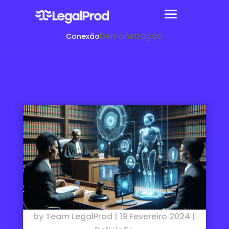
Demonstração
Conexão
by
Team LegalProd
|
19 Fevereiro 2024
|