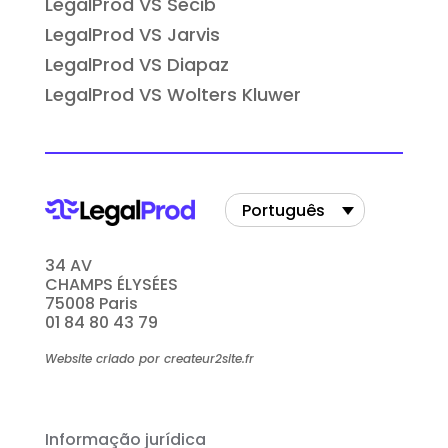
LegalProd VS Secib
LegalProd VS Jarvis
LegalProd VS Diapaz
LegalProd VS Wolters Kluwer
Português
34 AV
CHAMPS ÉLYSÉES
75008 Paris
01 84 80 43 79
Website criado por createur2site.fr
Informação jurídica