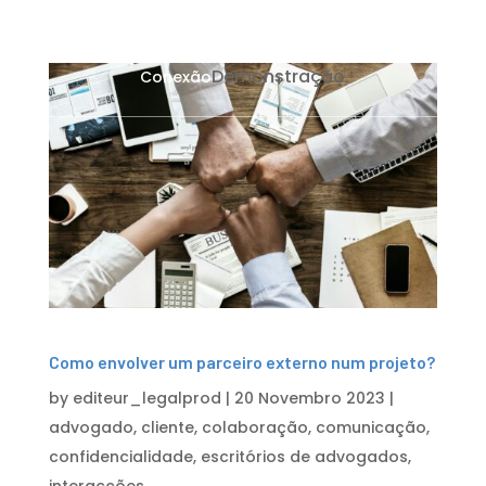
Demonstração
Conexão
Como envolver um parceiro externo num projeto?
by
editeur_legalprod
|
20 Novembro 2023
|
advogado
,
cliente
,
colaboração
,
comunicação
,
confidencialidade
,
escritórios de advogados
,