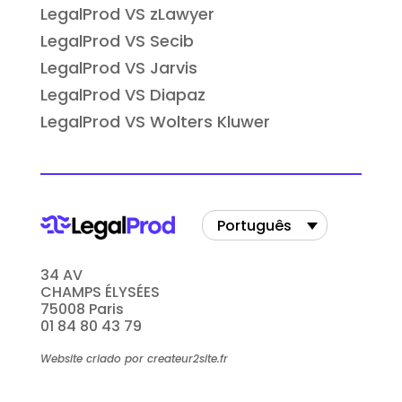
LegalProd VS zLawyer
LegalProd VS Secib
LegalProd VS Jarvis
LegalProd VS Diapaz
LegalProd VS Wolters Kluwer
Português
34 AV
CHAMPS ÉLYSÉES
75008 Paris
01 84 80 43 79
Website criado por createur2site.fr