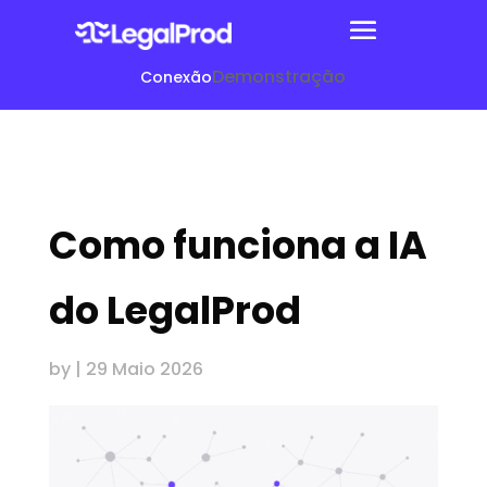
Demonstração
Conexão
Como funciona a IA
do LegalProd
by
|
29 Maio 2026