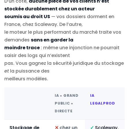
D’un côté,
aucune pièce de vos clients n’est
stockée durablement chez un acteur
soumis au droit US
— vos dossiers dorment en
France, chez Scaleway. De l’autre,
le moteur le plus performant du marché traite vos
demandes
sans en garder la
moindre trace
: même une injonction ne pourrait
saisir des logs qui n’existent
pas. Vous gagnez la sécurité juridique du stockage
et
la puissance des
meilleurs modèles.
IA « GRAND
IA
PUBLIC »
LEGALPROD
DIRECTE
Stockage de
✕
chez un
✓
Scaleway,