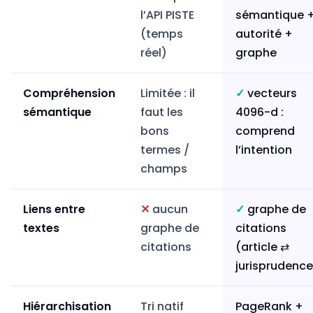
l’API PISTE
sémantique 
(temps
autorité +
réel)
graphe
Compréhension
Limitée : il
✓
vecteurs
sémantique
faut les
4096-d :
bons
comprend
termes /
l’intention
champs
Liens entre
✕
aucun
✓
graphe de
textes
graphe de
citations
citations
(article ⇄
jurisprudence
Hiérarchisation
Tri natif
PageRank +