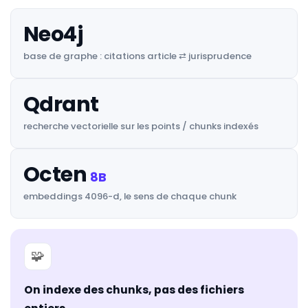
Neo4j
base de graphe : citations article ⇄ jurisprudence
Qdrant
recherche vectorielle sur les points / chunks indexés
Octen
8B
embeddings 4096-d, le sens de chaque chunk
🧩
On indexe des chunks, pas des fichiers