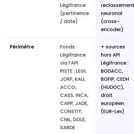
Légifrance
reclassemen
(pertinence
neuronal
/ date)
(cross-
encoder)
Périmètre
Fonds
+ sources
Légifrance
hors API
via l’API
Légifrance :
PISTE : LEGI,
BODACC,
JORF, KALI,
BOFIP, CEDH
ACCO,
(HUDOC),
CASS, INCA,
droit
CAPP, JADE,
européen
CONSTIT,
(EUR-Lex)
CNIL, DOLE,
SARDE