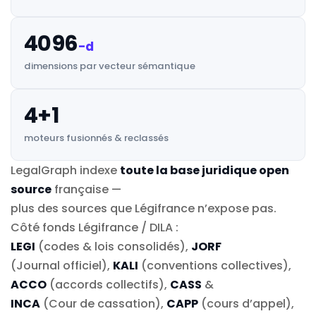
4096
-d
dimensions par vecteur sémantique
4+1
moteurs fusionnés & reclassés
LegalGraph indexe
toute la base juridique open
source
française —
plus des sources que Légifrance n’expose pas.
Côté fonds Légifrance / DILA :
LEGI
(codes & lois consolidés),
JORF
(Journal officiel),
KALI
(conventions collectives),
ACCO
(accords collectifs),
CASS
&
INCA
(Cour de cassation),
CAPP
(cours d’appel),