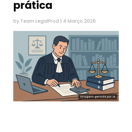
prática
by
Team LegalProd
|
4 Março 2026