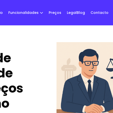
io
Funcionalidades
Preços
LegalBlog
Contacto
de
de
eços
no