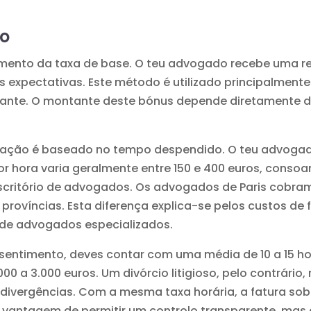
o
ento da taxa de base. O teu advogado recebe uma re
 expectativas. Este método é utilizado principalmente 
ante. O montante deste bónus depende diretamente d
ação é baseado no tempo despendido. O teu advogad
or hora varia geralmente entre 150 e 400 euros, consoan
escritório de advogados. Os advogados de Paris cobra
s províncias. Esta diferença explica-se pelos custos 
 de advogados especializados.
entimento, deves contar com uma média de 10 a 15 hora
 a 3.000 euros. Um divórcio litigioso, pelo contrário, 
ivergências. Com a mesma taxa horária, a fatura sob
a vantagem de permitir um controlo transparente, mas