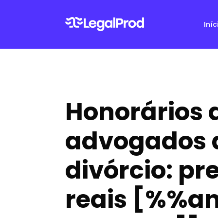
Iníc
Honorários 
advogados 
divórcio: pr
reais [%%a