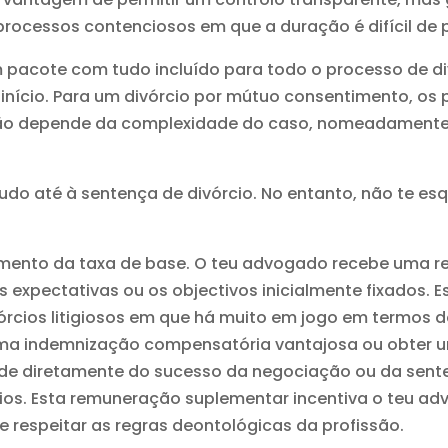
rocessos contenciosos em que a duração é difícil de p
pacote com tudo incluído para todo o processo de di
 início. Para um divórcio por mútuo consentimento, os 
ação depende da complexidade do caso, nomeadament
tudo até à sentença de divórcio. No entanto, não te esq
ento da taxa de base. O teu advogado recebe uma re
s expectativas ou os objectivos inicialmente fixados.
ivórcios litigiosos em que há muito em jogo em termo
ma indemnização compensatória vantajosa ou obter um
e diretamente do sucesso da negociação ou da sente
rios. Esta remuneração suplementar incentiva o teu ad
de respeitar as regras deontológicas da profissão.