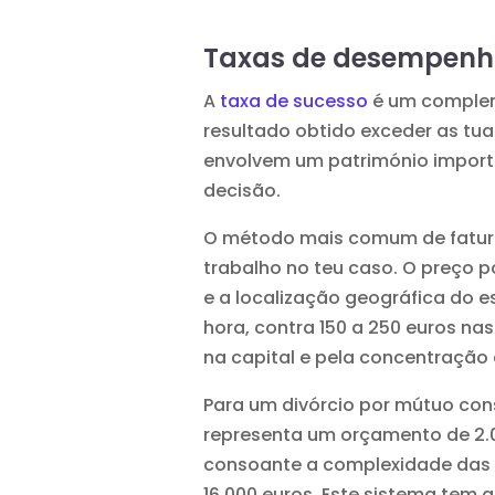
Taxas de desempenh
A
taxa de sucesso
é um complem
resultado obtido exceder as tuas
envolvem um património import
decisão.
O método mais comum de fatur
trabalho no teu caso. O preço p
e a localização geográfica do 
hora, contra 150 a 250 euros na
na capital e pela concentração
Para um divórcio por mútuo cons
representa um orçamento de 2.000
consoante a complexidade das d
16.000 euros. Este sistema tem 