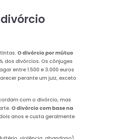
divórcio
tintas.
O divórcio por mútuo
% dos divórcios. Os cônjuges
ar entre 1.500 e 3.000 euros
recer perante um juiz, exceto
cordam com o divórcio, mas
arte.
O divórcio com base na
ois anos e custa geralmente
ultério, violência, abandono)