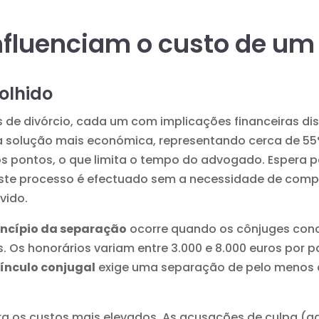
nfluenciam o custo de um 
colhido
 de divórcio, cada um com implicações financeiras dis
a solução mais económica, representando cerca de 55
 pontos, o que limita o tempo do advogado. Espera pag
este processo é efectuado sem a necessidade de compa
vido.
rincípio da separação
ocorre quando os cônjuges con
 Os honorários variam entre 3.000 e 8.000 euros por p
ínculo conjugal
exige uma separação de pelo menos d
ra os custos mais elevados. As acusações de culpa (ad