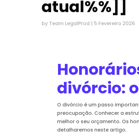
atual%%]]
by
Team LegalProd
|
5 Fevereiro 2026
Honorário
divórcio: 
O divórcio é um passo importan
preocupação. Conhecer a estru
melhor o seu orçamento. Os hon
detalharemos neste artigo.