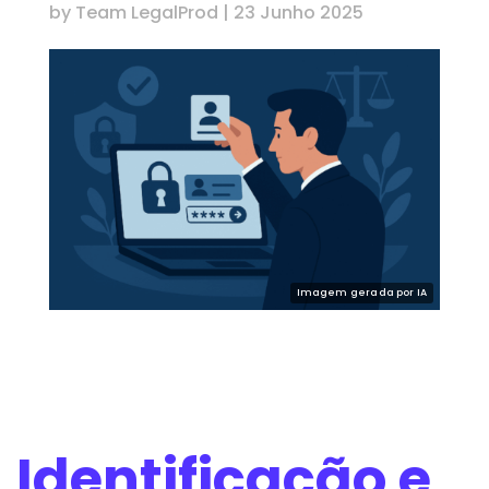
by
Team LegalProd
|
23 Junho 2025
Identificação e