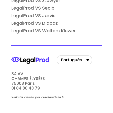
LegalProd VS zLawyer
LegalProd VS Secib
LegalProd VS Jarvis
LegalProd VS Diapaz
LegalProd VS Wolters Kluwer
Português
34 AV
CHAMPS ÉLYSÉES
75008 Paris
01 84 80 43 79
Website criado por createur2site.fr