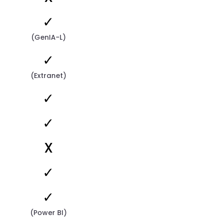
✓
(GenIA-L)
✓
(Extranet)
✓
✓
X
✓
✓
(Power BI)