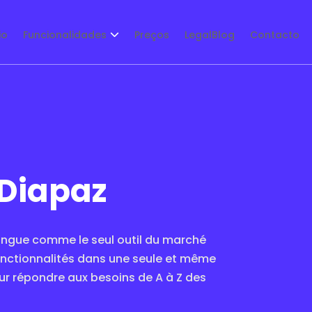
io
Funcionalidades
Preços
LegalBlog
Contacto
Diapaz
tingue comme le seul outil du marché
onctionnalités dans une seule et même
r répondre aux besoins de A à Z des