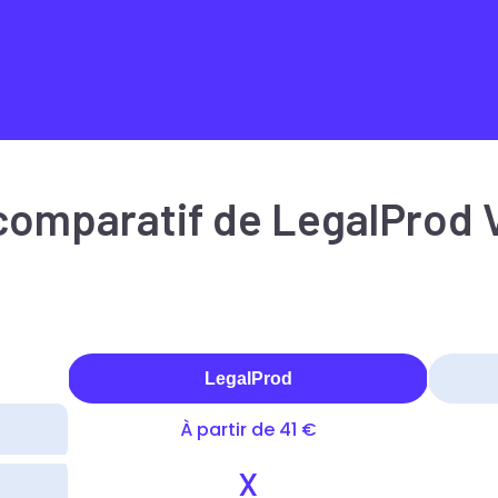
comparatif de LegalProd 
LegalProd
À partir de 41 €
X