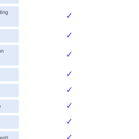
ding
✓
✓
on
✓
✓
✓
✓
e
✓
✓
ent)