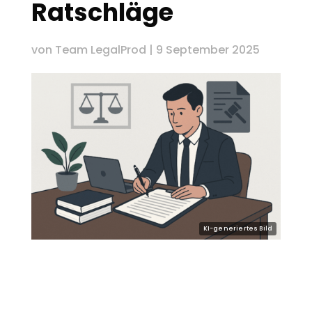
Ratschläge
von
Team LegalProd
|
9 September 2025