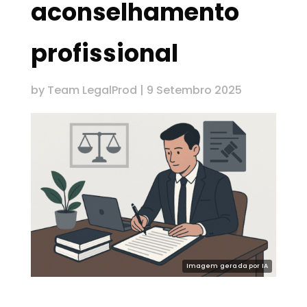
aconselhamento
profissional
by
Team LegalProd
|
9 Setembro 2025