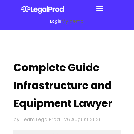
My demo
Login
Complete Guide
Infrastructure and
Equipment Lawyer
by
Team LegalProd
|
26 August 2025