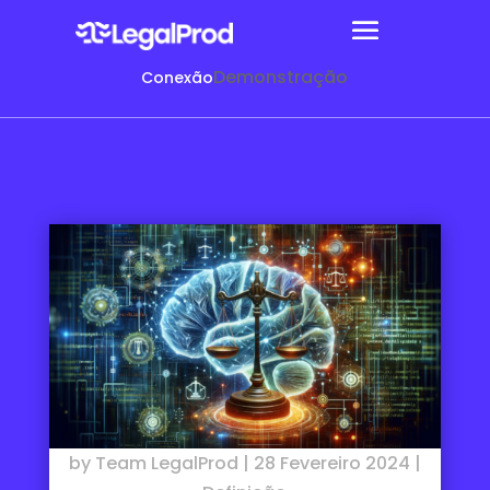
Demonstração
Conexão
by
Team LegalProd
|
28 Fevereiro 2024
|