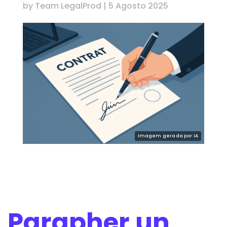
by
Team LegalProd
|
5 Agosto 2025
Parapher un