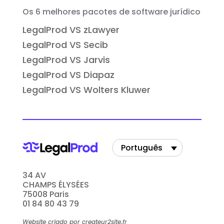
Os 6 melhores pacotes de software jurídico
LegalProd VS zLawyer
LegalProd VS Secib
LegalProd VS Jarvis
LegalProd VS Diapaz
LegalProd VS Wolters Kluwer
Português
34 AV
CHAMPS ÉLYSÉES
75008 Paris
01 84 80 43 79
Website criado por createur2site.fr