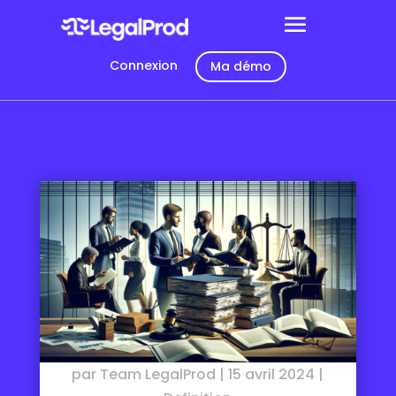
Connexion
Ma démo
par
Team LegalProd
|
15 avril 2024
|