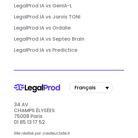
LegalProd IA vs GenIA-L
LegalProd IA vs Jarvis TONI
LegalProd IA vs Ordalie
LegalProd IA vs Septeo Brain
LegalProd IA vs Predictice
Français
34 AV
CHAMPS ÉLYSÉES
75008 Paris
01 85 13 17 52
Site réalisé par createur2site.fr