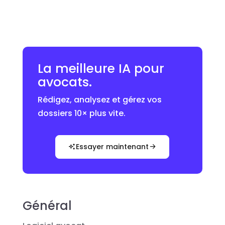
La meilleure IA pour
avocats.
Rédigez, analysez et gérez vos
dossiers 10× plus vite.
Essayer maintenant
Général