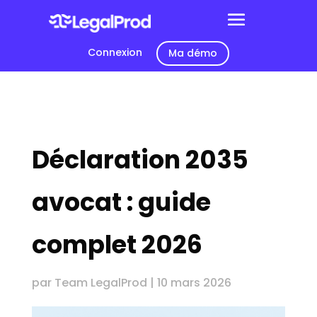
Connexion
Ma démo
Déclaration 2035
avocat : guide
complet 2026
par
Team LegalProd
|
10 mars 2026