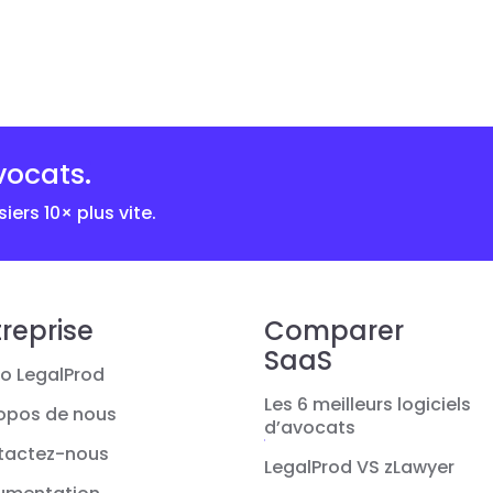
vocats.
iers 10× plus vite.
reprise
Comparer
SaaS
o LegalProd
Les 6 meilleurs logiciels
opos de nous
d’avocats
tactez-nous
LegalProd VS zLawyer