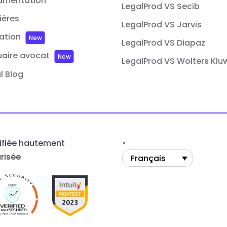
umentation
LegalProd VS Secib
ières
LegalProd VS Jarvis
iation
New
LegalProd VS Diapaz
aire avocat
New
LegalProd VS Wolters Klu
l Blog
ifiée hautement
risée
Français