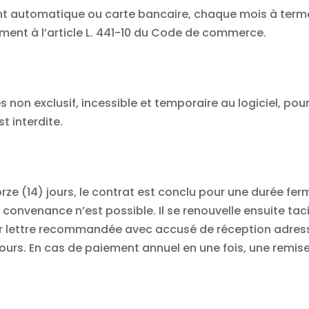
t automatique ou carte bancaire, chaque mois à terme 
ent à l’article L. 441-10 du Code de commerce.
ès non exclusif, incessible et temporaire au logiciel, pou
t interdite.
rze (14) jours, le contrat est conclu pour une durée ferm
r convenance n’est possible. Il se renouvelle ensuite t
ar lettre recommandée avec accusé de réception adres
ours. En cas de paiement annuel en une fois, une remis