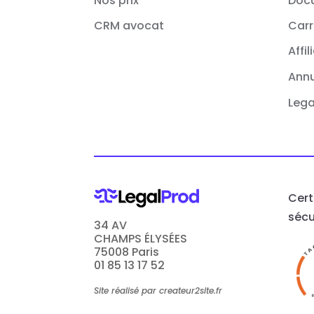
Nos prix
Doc
CRM avocat
Carr
Affil
Annu
Lega
Cert
sécu
34 AV
CHAMPS ÉLYSÉES
75008 Paris
01 85 13 17 52
Site réalisé par createur2site.fr