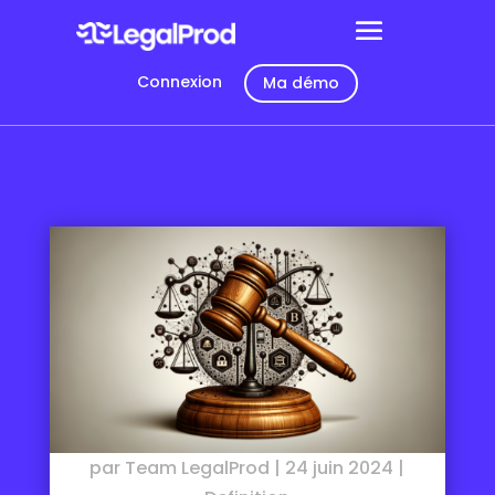
Connexion
Ma démo
par
Team LegalProd
|
24 juin 2024
|