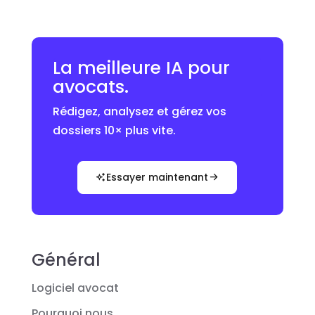
La meilleure IA pour
avocats.
Rédigez, analysez et gérez vos
dossiers 10× plus vite.
Essayer maintenant
Général
Logiciel avocat
Pourquoi nous